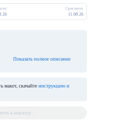
згот.
Срок изгот.
8.26
11.08.26
Показать полное описание
ь макет, скачайте
инструкцию и
вить в корзину