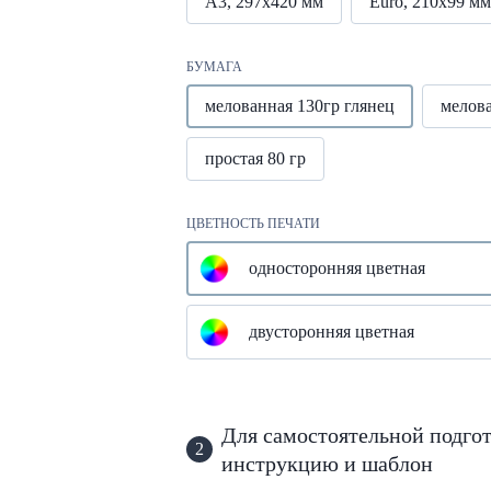
А3, 297х420 мм
Euro, 210х99 мм
БУМАГА
мелованная 130гр глянец
мелов
простая 80 гр
ЦВЕТНОСТЬ ПЕЧАТИ
односторонняя цветная
двусторонняя цветная
Для самостоятельной подгот
2
инструкцию и шаблон