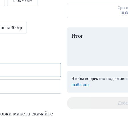
150х70 мм
Срок и
10.0
анная 300гр
Итог
Чтобы корректно подготовит
шаблоны
.
Доба
овки макета скачайте