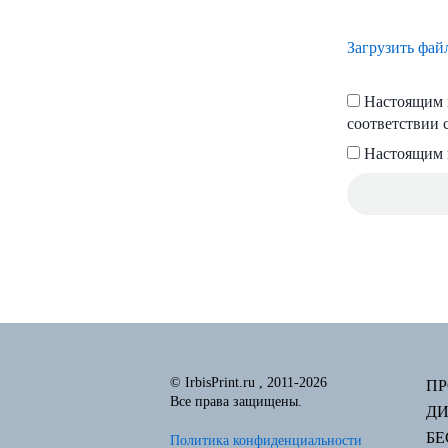
Загрузить фай
Настоящим п
соответствии 
Настоящим 
© IrbisPrint.ru , 2011-2026
П
Все права защищены.
Д
Б
Политика конфиденциальности